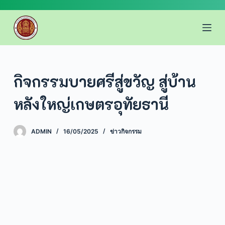
S
k
i
p
t
o
กิจกรรมบายศรีสู่ขวัญ สู่บ้าน
c
หลังใหญ่เกษตรอุทัยธานี
o
n
t
ADMIN
16/05/2025
ข่าวกิจกรรม
e
n
t