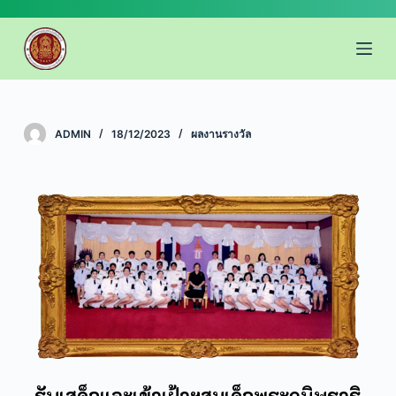
S
k
i
p
t
o
ADMIN
18/12/2023
ผลงานรางวัล
c
o
n
t
e
n
t
รับเสด็จและเข้าเฝ้าฯสมเด็จพระกนิษฐาธิ